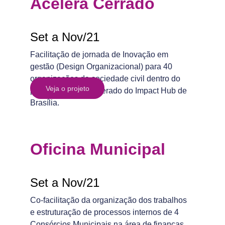
Acelera Cerrado
Set a Nov/21
Facilitação de jornada de Inovação em 
gestão (Design Organizacional) para 40 
organizações da sociedade civil dentro do 
Veja o projeto
programa Acelera Cerado do Impact Hub de 
Brasília.
Oficina Municipal
Set a Nov/21
Co-facilitação da organização dos trabalhos 
e estruturação de processos internos de 4 
Consórcios Municipais na área de finanças.